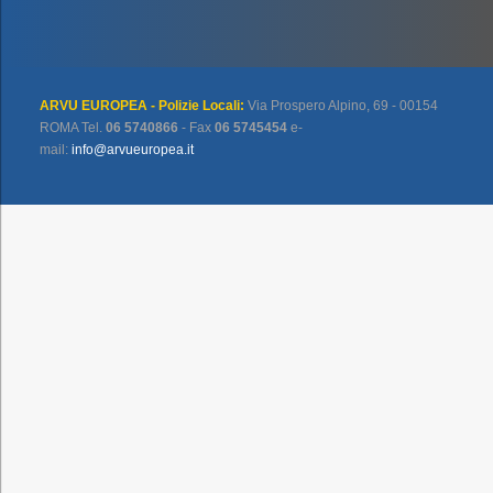
ARVU EUROPEA - Polizie Locali:
Via Prospero Alpino, 69 - 00154
ROMA Tel.
06 5740866
- Fax
06 5745454
e-
mail:
info@arvueuropea.it