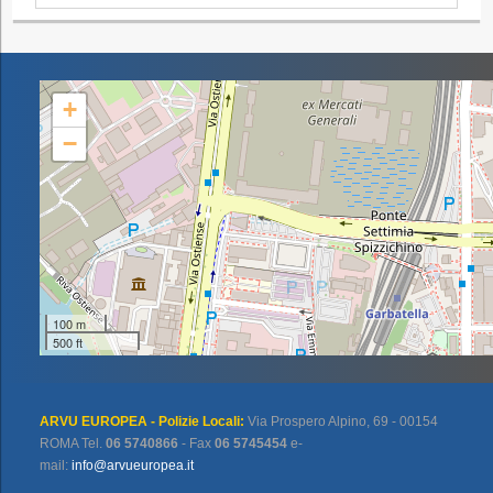
+
−
100 m
500 ft
ARVU EUROPEA - Polizie Locali:
Via Prospero Alpino, 69 - 00154
ROMA Tel.
06 5740866
- Fax
06 5745454
e-
mail:
info@arvueuropea.it