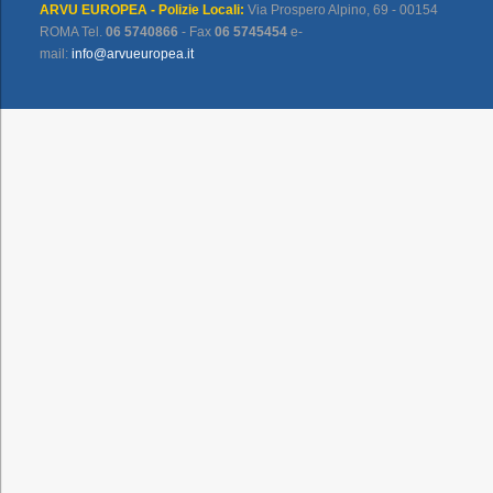
ARVU EUROPEA - Polizie Locali:
Via Prospero Alpino, 69 - 00154
ROMA Tel.
06 5740866
- Fax
06 5745454
e-
mail:
info@arvueuropea.it