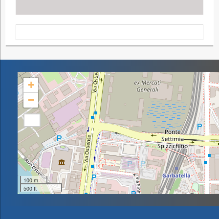
+
−
100 m
500 ft