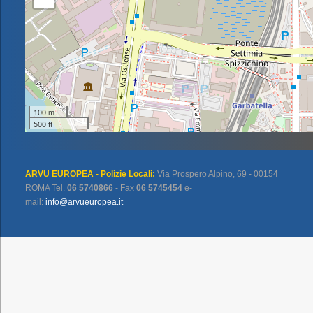
100 m
500 ft
ARVU EUROPEA - Polizie Locali:
Via Prospero Alpino, 69 - 00154
ROMA Tel.
06 5740866
- Fax
06 5745454
e-
mail:
info@arvueuropea.it