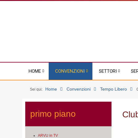
HOME
CONVENZIONI
SETTORI
SE
Home
Convenzioni
Tempo Libero
Sei qui:
primo piano
Clu
ARVU in TV