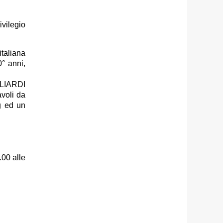
ivilegio
italiana
0° anni,
ILIARDI
avoli da
g ed un
.00 alle