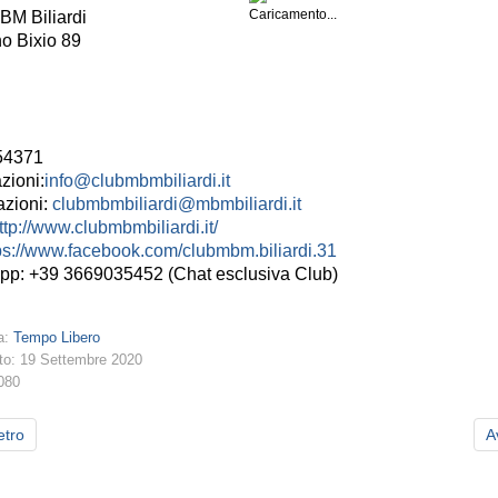
BM Biliardi
no Bixio 89
Rom
0645654
zioni:
info@clubmbmbiliardi.it
azioni:
clubmbmbiliardi@mbmbiliardi.it
ttp://www.clubmbmbiliardi.it/
ps://www.facebook.com/clubmbm.biliardi.31
pp: +39 3669035452 (Chat esclusiva Club)
a:
Tempo Libero
to: 19 Settembre 2020
2080
etro
A