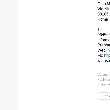
Club M
Via Ni
00185
Tel.:
Informa
Prenot
Web:
h
Fb:
htt
wathsa
Categori
Pubblica
Visite: 
Indi