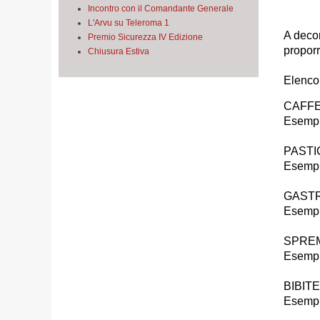
Incontro con il Comandante Generale
L'Arvu su Teleroma 1
A decor
Premio Sicurezza IV Edizione
proporr
Chiusura Estiva
Elenco 
CAFFE
Esempio
PASTI
Esempio
GASTR
Esempio
SPREM
Esempio
BIBITE
Esempio