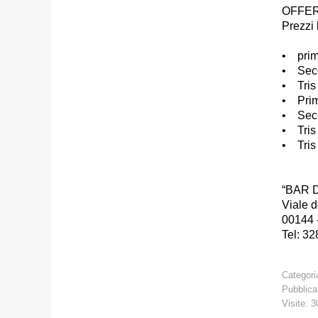
OFFE
Prezzi l
• prim
• Seco
• Tris 
• Prim
• Seco
• Tris
• Tris 
“BAR 
Viale d
00144 
Tel: 3
Categori
Pubblica
Visite: 