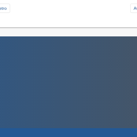
etro
A