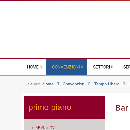
HOME
CONVENZIONI
SETTORI
SE
Home
Convenzioni
Tempo Libero
Sei qui:
primo piano
Bar
ARVU in TV