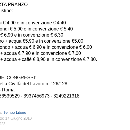
RTA PRANZO
istino:
i € 4,90 e in convenzione € 4,40
ndi € 5,90 e in convenzione € 5,40
€ 6,90 e in convenzione € 6,30
o + acqua €5,90 e in convenzione €5,00
ndo + acqua € 6,90 e in convenzione € 6,00
 + acqua € 7,90 e in convenzione € 7,00
+ acqua + caffè € 8,90 e in convenzione € 7,80.
DEI CONGRESSI”
ella Civiltà del Lavoro n. 126/128
- Roma
286539529 - 3937456973 - 3249221318
a:
Tempo Libero
to: 17 Giugno 2018
3023