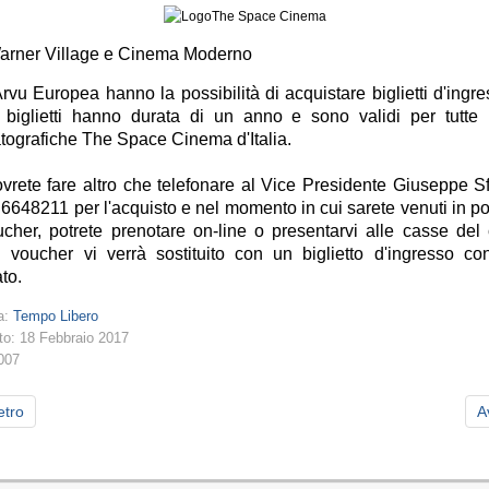
arner Village e Cinema Moderno
Arvu Europea hanno la possibilità di acquistare biglietti d'ingr
i biglietti hanno durata di un anno e sono validi per tutte 
tografiche The Space Cinema d'Italia.
vrete fare altro che telefonare al Vice Presidente Giuseppe Sf
 6648211 per l'acquisto e nel momento in cui sarete venuti in 
ucher, potrete prenotare on-line o presentarvi alle casse del
l voucher vi verrà sostituito con un biglietto d'ingresso co
to.
a:
Tempo Libero
to: 18 Febbraio 2017
4007
etro
A