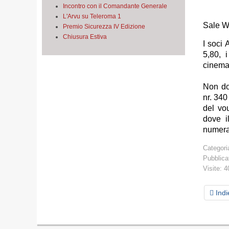
Incontro con il Comandante Generale
L'Arvu su Teleroma 1
Sale W
Premio Sicurezza IV Edizione
Chiusura Estiva
I soci 
5,80, 
cinema
Non do
nr. 340
del vo
dove i
numera
Categori
Pubblica
Visite: 
Indi