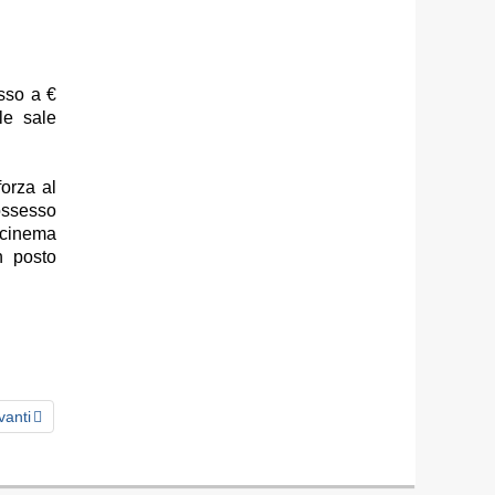
esso a €
le sale
orza al
possesso
 cinema
n posto
vanti