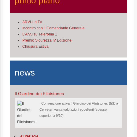
primo piano
ARVU in TV
Incontro con il Comandante Generale
L'Arvu su Teleroma 1
Premio Sicurezza IV Edizione
Chiusura Estiva
news
Il Giardino dei Flintstones
Convenzione attiva Il Giardino dei Flintstones B&B a
Cerveteri vanta valutazioni eccellenti (spesso
superiori a 9/10).
ALPACASA