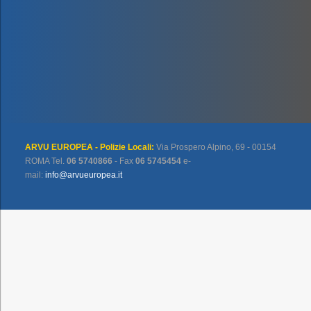
ARVU EUROPEA - Polizie Locali:
Via Prospero Alpino, 69 - 00154
ROMA Tel.
06 5740866
- Fax
06 5745454
e-
mail:
info@arvueuropea.it