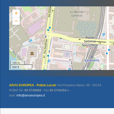
+
−
100 m
500 ft
ARVU EUROPEA - Polizie Locali:
Via Prospero Alpino, 69 - 00154
ROMA Tel.
06 5740866
- Fax
06 5745454
e-
mail:
info@arvueuropea.it