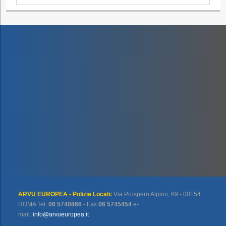
ARVU EUROPEA - Polizie Locali:
Via Prospero Alpino, 69 - 00154
ROMA Tel.
06 5740866
- Fax
06 5745454
e-
mail:
info@arvueuropea.it