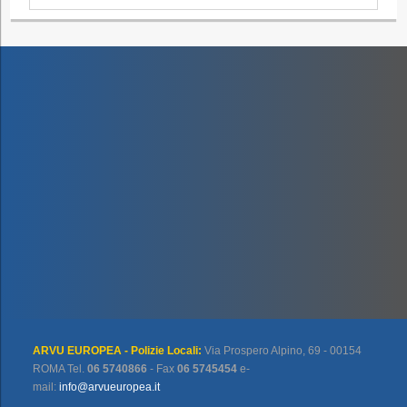
ARVU EUROPEA - Polizie Locali:
Via Prospero Alpino, 69 - 00154
ROMA Tel.
06 5740866
- Fax
06 5745454
e-
mail:
info@arvueuropea.it