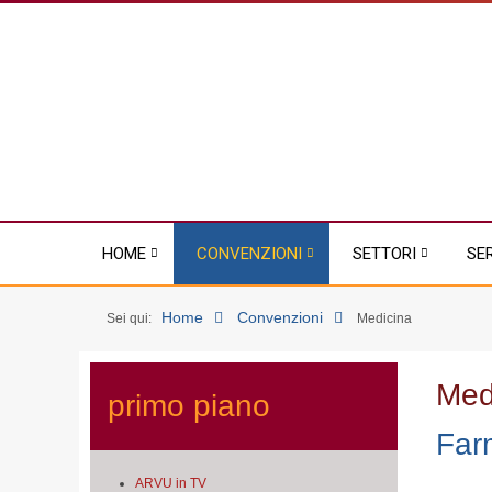
HOME
CONVENZIONI
SETTORI
SE
Home
Convenzioni
Sei qui:
Medicina
Med
primo piano
Far
ARVU in TV