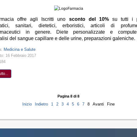
macia offre agli Iscritti uno
sconto del 10%
su tutti i p
tici, sanitari, dietetici, erboristici, articoli di profu
rmaceutici in genere. Diete personalizzate e computer
lisi del sangue capillare e delle urine, preparazioni galeniche.
a:
Medicina e Salute
to: 16 Febbraio 2017
2184
tto...
Pagina 8 di 8
Inizio
Indietro
1
2
3
4
5
6
7
8
Avanti
Fine