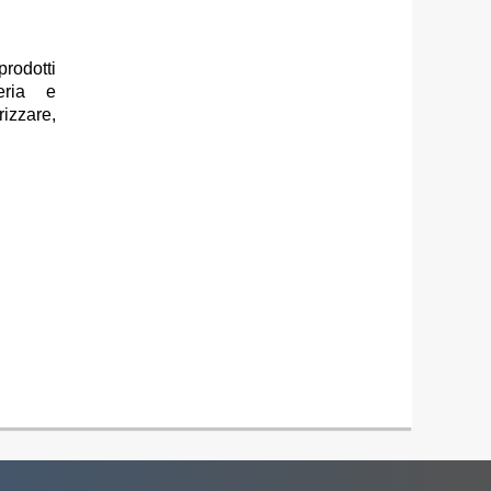
rodotti
meria e
izzare,