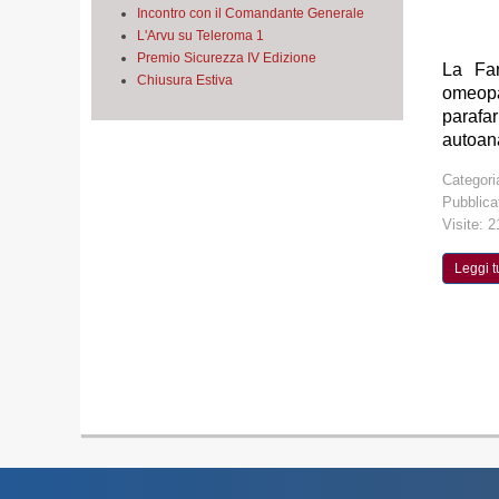
Incontro con il Comandante Generale
L'Arvu su Teleroma 1
Premio Sicurezza IV Edizione
La Far
Chiusura Estiva
omeopa
parafa
autoana
Categori
Pubblica
Visite: 
Leggi tu